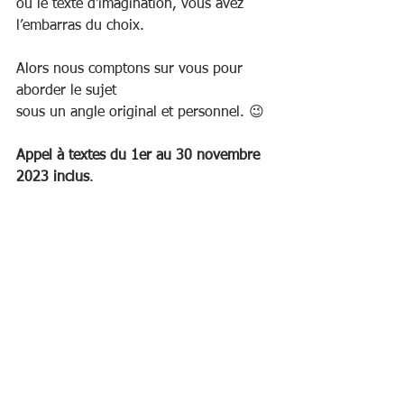
ou le texte d'imagination, vous avez 
l’embarras du choix.
Alors nous comptons sur vous pour 
aborder le sujet
sous un angle original et personnel. 😉
Appel à textes du 1er au 30 novembre 
2023 inclus
.
Toutes les infos ci-dessous :
Appel à textes Nuits de la lecture
BLOG