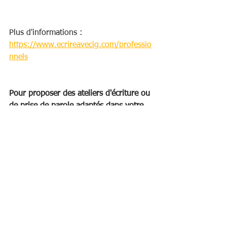
Plus d'informations : 
https://www.ecrireavecig.com/professio
nnels
Pour proposer des ateliers d'écriture ou 
de prise de parole adaptés dans votre 
structure :
06 95 71 93 08
ecrireavecig@gmail.com
BLOG