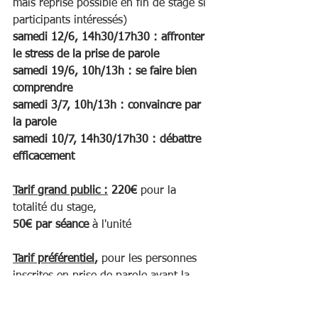
mais reprise possible en fin de stage si 
participants intéressés)
samedi 12/6, 14h30/17h30 : affronter 
le stress de la prise de parole
samedi 19/6, 10h/13h : se faire bien 
comprendre
samedi 3/7, 10h/13h : convaincre par 
la parole
samedi 10/7, 14h30/17h30 : débattre 
efficacement
Tarif grand public :
 220€ 
pour la 
totalité du stage,
50€ par séance 
à l'unité
Tarif préférentiel
, 
pour les personnes 
inscrites en prise de parole avant la 
fermeture du local en novembre
 : 150€ 
la totalité du stage