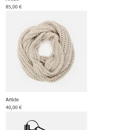
Prix
85,00 €
Article
Prix
40,00 €