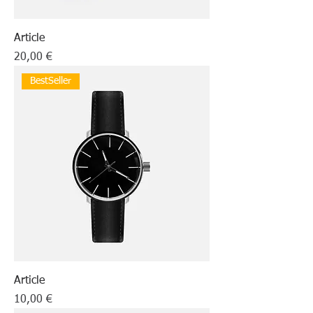
Article
Prix
20,00 €
BestSeller
Article
Prix
10,00 €