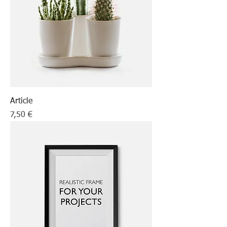
Article
Prix
7,50 €