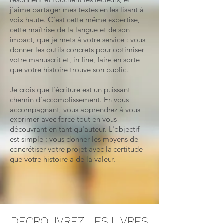
j'aime partager mes textes en les lisant à
voix haute. C'est cette même expertise,
cette maîtrise de la langue et de son
impact, que je mets à votre service : vous
donner les outils concrets pour optimiser
votre manuscrit et, in fine, faire en sorte
que votre histoire trouve son public.
Je crois que l'écriture est un puissant
chemin d'accomplissement. En vous
accompagnant, vous apprendrez à vous
exprimer avec force tout en vous
découvrant en tant qu'auteur. L'objectif
est simple : vous donner les moyens de
concrétiser votre projet avec la certitude
que votre histoire a de la valeur.
DECROUVREZ LES LIVRES