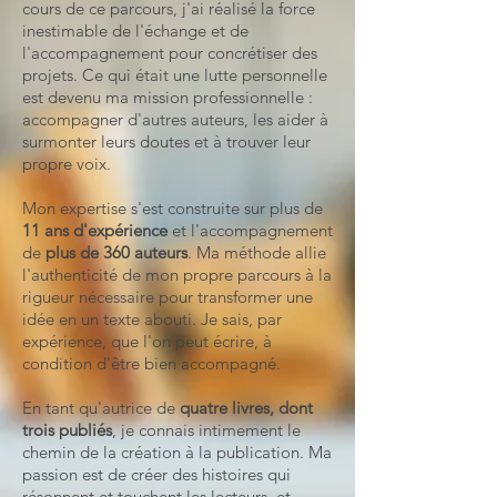
cours de ce parcours, j'ai réalisé la force
inestimable de l'échange et de
l'accompagnement pour concrétiser des
projets. Ce qui était une lutte personnelle
est devenu ma mission professionnelle :
accompagner d'autres auteurs, les aider à
surmonter leurs doutes et à trouver leur
propre voix.
Mon expertise s'est construite sur plus de
11 ans d'expérience
et l'accompagnement
de
plus de 360 auteurs
. Ma méthode allie
l'authenticité de mon propre parcours à la
rigueur nécessaire pour transformer une
idée en un texte abouti. Je sais, par
expérience, que l'on peut écrire, à
condition d'être bien accompagné.
En tant qu'autrice de
quatre livres, dont
trois publiés
, je connais intimement le
chemin de la création à la publication. Ma
passion est de créer des histoires qui
résonnent et touchent les lecteurs, et