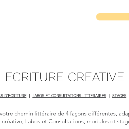
TION EN ENTREPRISE
ECRITURE CREATIVE
ECRITURE CREATIVE
RS D'ECRITURE
|
LABOS ET CONSULTATIONS LITTERAIRES
|
STAGES
tre chemin littéraire de 4 façons différentes, ada
re créative, Labos et Consultations, modules et stag