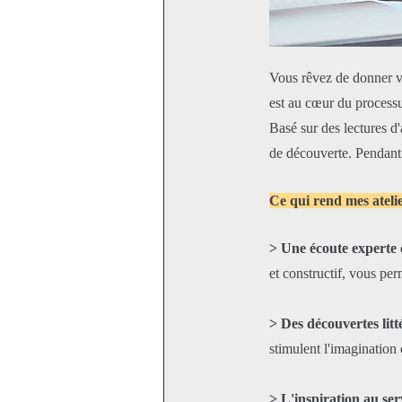
Vous rêvez de donner vie
est au cœur du process
Basé sur des lectures d'
de découverte. Pendant 
Ce qui rend mes ateli
> Une écoute experte e
et constructif, vous per
> Des découvertes litt
stimulent l'imagination 
> L'inspiration au serv