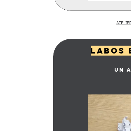
ATELIE
LABOS 
UN 