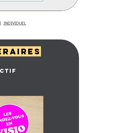
|
INDIVIDUEL
éraires
CTIF