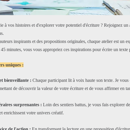
 à vos histoires et d'explorer votre potentiel d'écriture ? Rejoignez un at
us.
auteurs inspirants et des propositions originales, chaque atelier est un e
45 minutes, vous vous appropriez ces inspirations pour écrire un texte 
ers uniques :
t bienveillante :
Chaque participant lit à voix haute son texte. Je vous 
mettant de découvrir la valeur de votre écriture et de vous affirmer en ta
éraires surprenantes :
Loin des sentiers battus, je vous fais explorer d
et enrichissent votre univers créatif.
ice de l'action :
En transformant la lecture en une proposition d'écritu