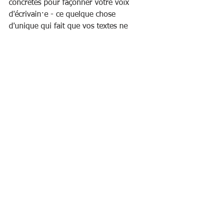
concrètes pour façonner votre voix 
d'écrivain·e - ce quelque chose 
d'unique qui fait que vos textes ne 
ressemblent à aucun autre.
Les places sont limitées à 8 participants 
- ne laissez pas passer cette 
opportunité !
Les Labos d'écriture
Les Labos d'écriture proposés par 
Isabelle Giudicelli sont une série de 10 
séances pour explorer les techniques 
narratives essentielles. Chaque Labo 
est indépendant : vous pouvez 
rejoindre le cycle à tout moment.
Prochains Labos :