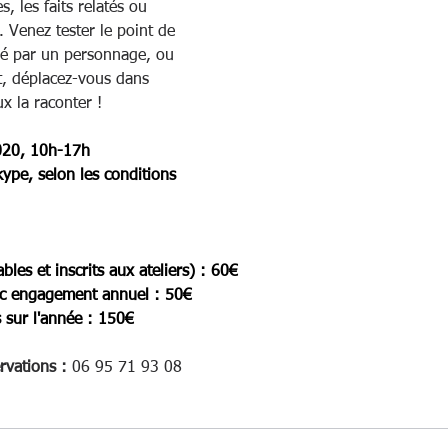
, les faits relatés ou 
. Venez tester le point de 
né par un personnage, ou 
t, déplacez-vous dans 
x la raconter !
020, 10h-17h
kype, selon les conditions 
bles et inscrits aux ateliers) : 60€
vec engagement annuel : 50€
 sur l'année : 150€
vations : 
06 95 71 93 08