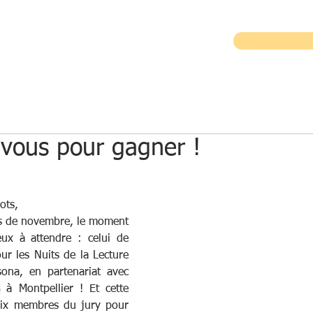
TION EN ENTREPRISE
ECRITURE CREATIVE
-vous pour gagner !
ots,
is de novembre, le moment 
que vous êtes nombreux à attendre : celui de 
ur les Nuits de la Lecture 
ona, en partenariat avec 
s
 à Montpellier ! Et cette 
ix membres du jury pour 