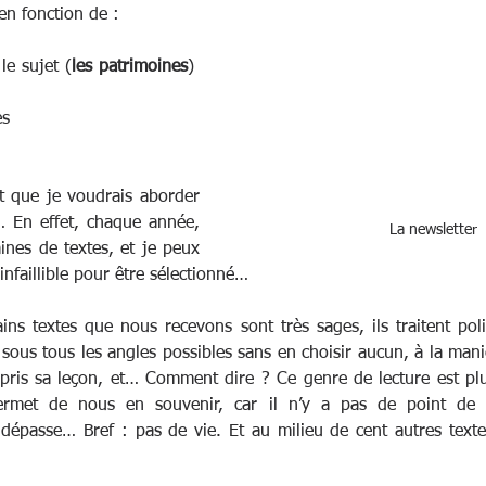
en fonction de :
le sujet (
les patrimoines
)  
s   
et que je voudrais aborder 
 En effet, chaque année, 
La newsletter
nes de textes, et je peux 
infaillible pour être sélectionné… 
ins textes que nous recevons sont très sages, ils traitent pol
 sous tous les angles possibles sans en choisir aucun, à la mani
ppris sa leçon, et… Comment dire ? Ce genre de lecture est pl
ermet de nous en souvenir, car il n’y a pas de point de 
i dépasse… Bref : pas de vie. Et au milieu de cent autres textes