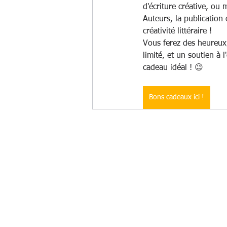
d'écriture créative, ou
Auteurs, la publication e
créativité littéraire !
Vous ferez des heureux
limité, et un soutien à l
cadeau idéal ! 😉
Bons cadeaux ici !
© 2025 par
Atelier Graphique Christophe Giudi