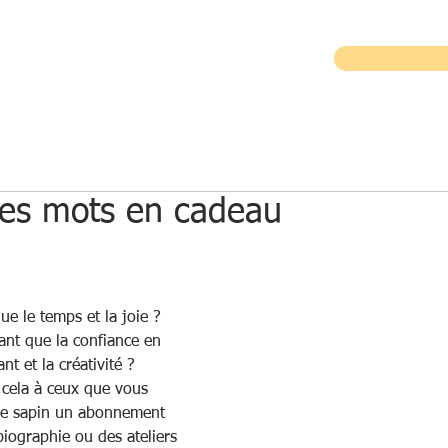
TION EN ENTREPRISE
ECRITURE CREATIVE
 des mots en cadeau
e le temps et la joie ? 
nt que la confiance en 
ant et la créativité ?
 cela à ceux que vous 
 le sapin un abonnement 
iographie ou des ateliers 